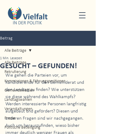
Beitrag
Alle Beiträge
1 Min. Lesezeit
Alle Beiträge
GESUCHT – GEFUNDEN!
Rekrutierung
Wie gehen die Parteien vor, um 
Kommissionen & Führungspositionen
Kandidierende für den Gemeinderat und 
den Landtag zu finden? Wie unterstützen 
Gemeindewahlen
sie diese während des Wahlkampfs? 
Landtagswahlen
Werden interessierte Personen langfristig 
Veranstaltungen
aufgebaut und gefördert? Diesen und 
Presse
anderen Fragen sind wir nachgegangen. 
Auch um herauszufinden, wieso bisher 
Politische Beteiligung
immer deutlich weniger Frauen als 