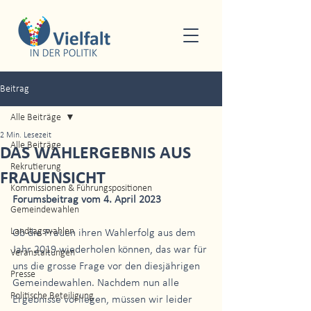
Beitrag
Alle Beiträge
2 Min. Lesezeit
Alle Beiträge
DAS WAHLERGEBNIS AUS
Rekrutierung
FRAUENSICHT
Kommissionen & Führungspositionen
Forumsbeitrag vom 4. April 2023
Gemeindewahlen
Landtagswahlen
Ob die Frauen ihren Wahlerfolg aus dem 
Jahr 2019 wiederholen können, das war für 
Veranstaltungen
uns die grosse Frage vor den diesjährigen 
Presse
Gemeindewahlen. Nachdem nun alle 
Politische Beteiligung
Ergebnisse vorliegen, müssen wir leider 