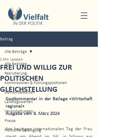
Beitrag
Alle Beiträge
2 Min. Lesezeit
Alle Beiträge
FREI UND WILLIG ZUR
Rekrutierung
POLITISCHEN
Kommissionen & Führungspositionen
GLEICHSTELLUNG
Gemeindewahlen
Gastkommentar in der Beilage «Wirtschaft 
Landtagswahlen
regional»
Veranstaltungen
Ausgabe vom 8. März 2024
Presse
Am heutigen internationalen Tag der Frau 
Politische Beteiligung
steigt am Abend im SAL in Schaan ein 