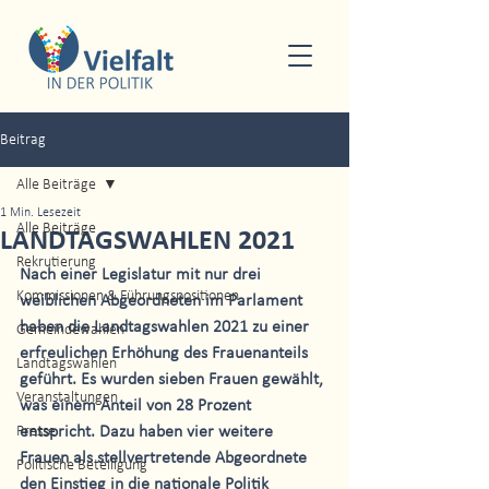
Beitrag
Alle Beiträge
1 Min. Lesezeit
Alle Beiträge
LANDTAGSWAHLEN 2021
Rekrutierung
Nach einer Legislatur mit nur drei 
Kommissionen & Führungspositionen
weiblichen Abgeordneten im Parlament 
haben die Landtagswahlen 2021 zu einer 
Gemeindewahlen
erfreulichen Erhöhung des Frauenanteils 
Landtagswahlen
geführt. Es wurden sieben Frauen gewählt, 
Veranstaltungen
was einem Anteil von 28 Prozent 
Presse
entspricht. Dazu haben vier weitere 
Frauen als stellvertretende Abgeordnete 
Politische Beteiligung
den Einstieg in die nationale Politik 