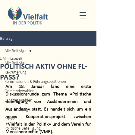
Beitrag
Alle Beiträge
1 Min. Lesezeit
Alle Beiträge
POLITISCH AKTIV OHNE FL-
Rekrutierung
PASS?
Kommissionen & Führungspositionen
Am 18. Januar fand eine erste 
Gemeindewahlen
Diskussionsrunde zum Thema «Politische 
Landtagswahlen
Beteiligung von Ausländerinnen und 
Ausländern» statt. Es handelt sich um ein 
Veranstaltungen
neues Kooperationsprojekt zwischen 
Presse
«Vielfalt in der Politik» und dem Verein für 
Politische Beteiligung
Menschenrechte (VMR). 